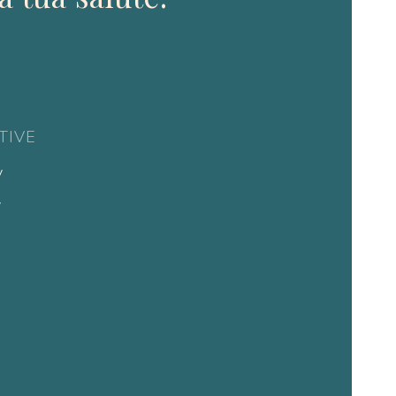
TIVE
y
y