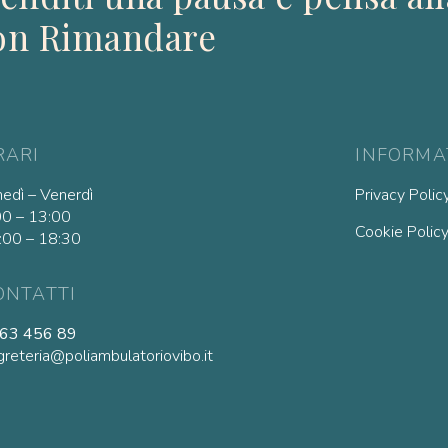
on Rimandare
RARI
INFORMA
nedì – Venerdì
Privacy Polic
00 – 13:00
Cookie Polic
:00 – 18:30
ONTATTI
63 456 89
reteria@poliambulatoriovibo.it