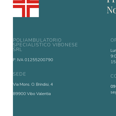
N
POLIAMBULATORIO
O
SPECIALISTICO VIBONESE
SRL
Lu
9:
P. IVA 01255200790
15
SEDE
C
Via Mons. O. Brindisi, 4
09
seg
89900 Vibo Valentia