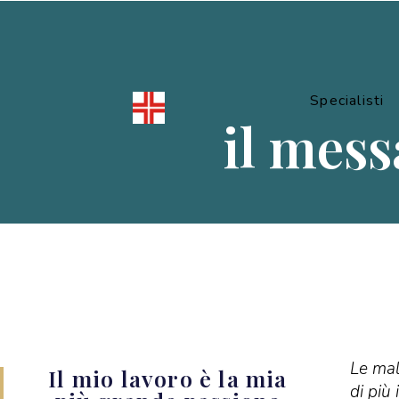
Specialisti
il mess
Le mal
Il mio lavoro è la mia
di più