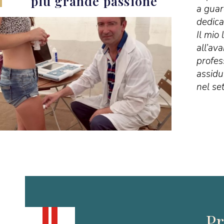
più grande passione
a guar
dedica
Il mio
all’av
profes
assidu
nel set
Pr